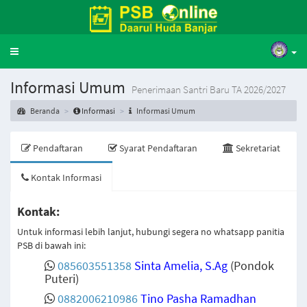
Toggle
navigation
Informasi Umum
Penerimaan Santri Baru TA 2026/2027
Beranda
Informasi
Informasi Umum
Pendaftaran
Syarat Pendaftaran
Sekretariat
Kontak Informasi
Kontak:
Untuk informasi lebih lanjut, hubungi segera no whatsapp panitia
PSB di bawah ini:
085603551358
Sinta Amelia, S.Ag
(Pondok
Puteri)
0882006210986
Tino Pasha Ramadhan